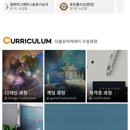
컴퓨터그래픽스운용기능사
포트폴리오(편집)
포토
하게 봐주셔서 진도 따라가기가
읽은 마법의디자인이라는 책도 추천
신다고 해서 
최*지
수강생
전*현
수강생
이*욱
수월했습니다. 특히 선생님이 따
해주셨습니다. 정말 잘 챙겨주셔서 너
만들어주신 추가 자료들이 연습할
무 감사해요!!
말 큰 도움이 많이 됐어요! 첫 시
서는 연습이 부족해서 아쉽게 떨
지만, 재수강하면서 부족한 부분
로 다시 연습했고 실제 시험에서
C
URRICULUM
더블유아카데미 수업과정
업 때 다뤘던 유형과 비슷하게
 무사히 합격할 수 있었습니다.
 신경 써주신 강사님들 모두 정
사합니다~!
디자인 과정
게임 과정
자격증 과정
@ Design Curriculum
@ game Curriculum
@ Certification