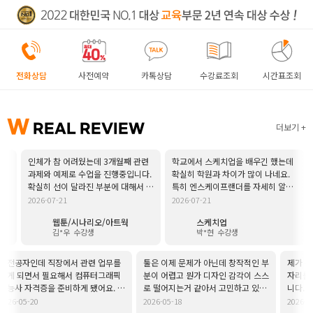
취업지원센터
고객상담센터
전화상담
사전예약
카톡상담
수강료조회
시간표조회
아카데미소개
W
REAL REVIEW
더보기
인체가 참 어려웠는데 3개월째 관련
학교에서 스케치업을 배우긴 했는데
진짜
과제와 예제로 수업을 진행중입니다.
확실히 학원과 차이가 많이 나네요.
제일
확실히 선이 달라진 부분에 대해서 느
특히 엔스케이프랜더를 자세히 알려
어서
끼고 있어요. 주변에서도 많이 답답하
주셔서 너무 좋았습니다. 졸작 준비
강의
2026-07-21
2026-07-21
202
다고 하는데 항상 웃으면서 친절하게
계획인데 졸작까지 같이 도와주실 수
것도
웹툰/시나리오/아트웍
스케치업
알려주셔서 감사합니다ㅠ
있다고 해서 든든해요~
1급
김*우
수강생
박*현
수강생
니다
공자인데 직장에서 관련 업무를
툴은 이제 문제가 아닌데 창작적인 부
제가 눈이 안
 되면서 필요해서 컴퓨터그래픽
분이 어렵고 뭔가 디자인 감각이 스스
자리를 고정
 자격증을 준비하게 됐어요. 혼
로 떨어지는거 같아서 고민하고 있었
니다. 정말 
공부하기엔 어려운 부분이 많았는
는데 정말 친한 언니처럼 조언도 해주
서 너무 좋았
-05-20
2026-05-18
2026-05-18
쉬는 시간에도 수강생 한 명 한 명
시고 강사님께서도 이런 고민있을 때
어요. 담달 