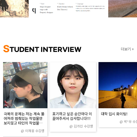
S
TUDENT INTERVIEW
더보기
포기하고 싶은 순간마다 이
대학 입시 화이팅!
자격증 취득해서 취업
끌어주셔서 감사합니다!!!
@
박*우
수강생
@
윤민주
@
김가민
수강생