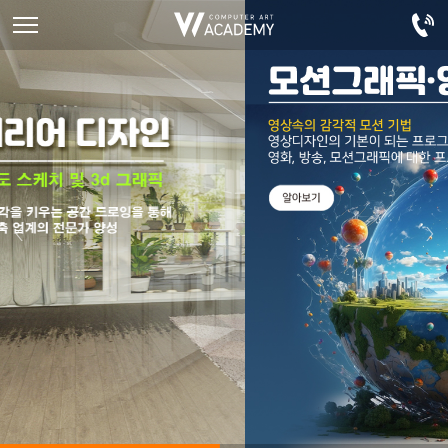
디자인정규과정
디자인단과과정
게임과정
자격증과정
커뮤니티
취업패키지