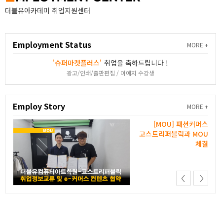
더블유아카데미 취업지원센터
Employment Status
MORE
'슈퍼마켓플러스'
광고/인쇄/출판편집 / 이예지
Employ Story
MORE
웹툰
[MOU] 패션커머스
유통
고스트리퍼블릭과 MOU
체결
체결