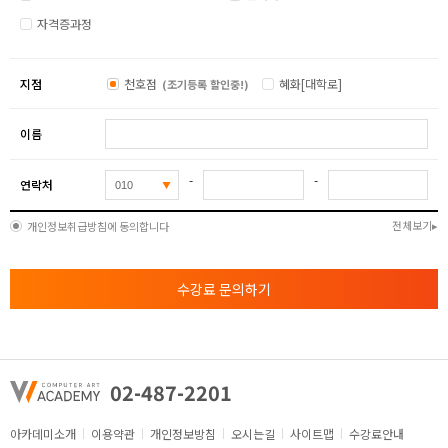
자격증과정
지점
천호점
혜화[대학로]
(조기등록 할인중!)
이름
-
-
연락처
전체보기
개인정보취급방침에 동의합니다
수강료 문의하기
02-487-2201
아카데미소개
이용약관
개인정보방침
오시는길
사이트맵
수강료안내