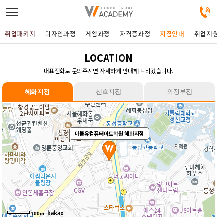
취업패키지
디자인과정
게임과정
자격증과정
지점안내
취업지
LOCATION
디자인정규과정
대표전화로 문의주시면 자세하게 안내해 드리겠습니다.
디자인단과과정
혜화지점
천호지점
의정부점
게임과정
더블유컴퓨터아트학원 천호지점
더블유컴퓨터아트학원 혜화지점
더블유컴퓨터아트학원 의정부점
자격증과정
커뮤니티
취업패키지
100m
100m
100m