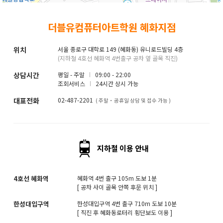
취업지원센터
더블유컴퓨터아트학원 혜화지점
고객상담센터
위치
서울 종로구 대학로 149 (혜화동) 유니로드빌딩 4층
(지하철 4호선 혜화역 4번출구 공차 옆 골목 직진)
아카데미소개
상담시간
평일 - 주말
09:00 - 22:00
조회서비스
24시간 상시 가능
대표전화
02-487-2201
( 주말・공휴일 상담 및 접수 가능 )
지하철 이용 안내
4호선 혜화역
혜화역 4번 출구 105m 도보 1분
[ 공차 사이 골목 안쪽 후문 위치 ]
한성대입구역
한성대입구역 4번 출구 710m 도보 10분
[ 직진 후 혜화동로터리 횡단보도 이용 ]