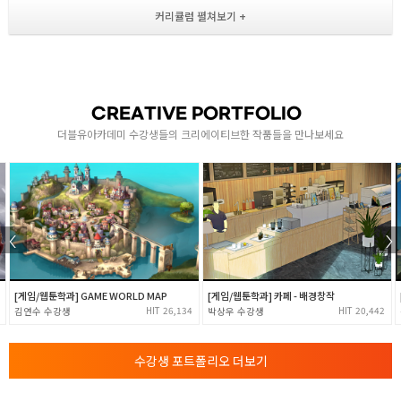
[ 기본 캐릭터 제작 실습 ]
- 모델링 / UV / 텍스처링
[ 디즈니 캐릭터 제작 실습 1 ]
2
- 캐릭터 얼굴 상세 모델링 제작
[ 디즈니 캐릭터 제작 실습 2 ]
- 캐릭터 상/하반신, 손, 발 모델링 제작
CREATIVE PORTFOLIO
[ 디즈니 캐릭터 제작 실습 3 ]
더블유아카데미 수강생들의 크리에이티브한 작품들을 만나보세요
- 머리카락 모델링 / 캐릭터 UV & 텍스처링 작업
리깅 & 랜더링
- 리깅 기초 / 조인트 배치 및 스키닝 이해
- 얼굴 표정 제작
- 캐릭터 조인트 배치 및 스키닝 작업
3
- 컨트롤러 연결 후 리깅 완성
[ 랜더링 기초 ( 아놀드 랜더링 ) ]
[게임/웹툰학과] GAME WORLD MAP
[게임/웹툰학과] 카페 - 배경창작
- 라이팅 / 쉐이딩 / 폴리곤쉐이딩 / 질감제작
26,134
20,442
김연수
박상우
[ 오브젝트 랜더링 ( 아놀드 랜더링 ) ]
- 스튜디오 형식의 라이트 세팅 / 소품,캐릭터 랜더링
수강생 포트폴리오 더보기
애니메이션 기초