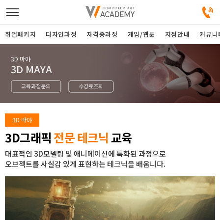
취업패키지
디자인과정
자격증과정
게임/웹툰
지점안내
커뮤니
3D 마야
디자인정규과정
3D MAYA
교육과정문의
수강료조회
디자인단과과정
게임과정
3D 마야
3D그래픽
전문 테크닉
교육
자격증과정
대표적인 3D모델링 및 애니메이션에 특화된 과정으로
오브젝트를 사실감 있게 표현하는 테크닉을 배웁니다.
커뮤니티
취업패키지