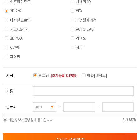
에프터이펙트
시네마4D
3D 마야
VFX
디지털드로잉
게임원화과정
제도/스케치
AUTO CAD
3D MAX
라이노
C언어
자바
파이썬
지점
천호점
혜화[대학로]
(조기등록 할인중!)
이름
-
-
연락처
전체보기
개인정보취급방침에 동의합니다
수강료 문의하기