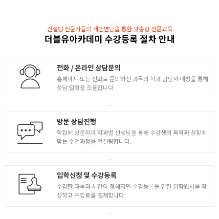
- 3D 제작 파이프라인 / 애니메이션 12원칙
- 애니메이션 기초 툴 습득
컨설팅 전문가들의 개인면담을 통한 맞춤형 전문교육
- 공튀기기 애니메이션
4
더블유아카데미 수강등록 절차 안내
- 무거운 공, 가벼운 공 튕기기 애니메이션
- 진자 애니메이션
- 모션그래픽 애니메이션 ( 카메라 / 제품 )
전화 / 온라인 상담문의
- 꼬리 달린 공 애니메이션 실습
홈페이지 또는 전화로 문의하신 과목의 학과 담당자 매칭을 통해
상담 일정을 조율합니다.
걷기 / 뛰기 애니메이션
- 기초 워킹 애니메이션의 이해
방문 상담진행
- 전신 워킹 애니메이션 실습
5
학원에 방문하여 학과별 선생님을 통해 수강생의 목적과 상황에
- 러닝 애니메이션의 이해 및 실습
맞는 수업과정을 컨설팅합니다.
- 점핑 애니메이션의 이해 및 실습
- 사물 애니메이션 / FK & IK
입학신청 및 수강등록
애니메이션 제작
수강할 과목과 시간이 정해지면 수강등록을 위한 입학원서를 작
성하고 수강료를 결제합니다.
- 배경 랜더링 실습 ( 거실 / 부엌 / 욕실 )
- 캐릭터 쉐이딩 / 애니메이션 씬 랜더링
- 자동차 랜더링 및 쉐이딩