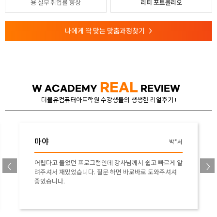
용
실무 취업률 향상
리티 포트폴리오
나에게 딱 맞는 맞춤과정찾기
>
REAL
W ACADEMY
REVIEW
더블유컴퓨터아트학원 수강생들의 생생한 리얼후기 !
마야
서
유*훈
알
마야 기초를 잘 잡아주는 강의를 해주셔서 감사합니다