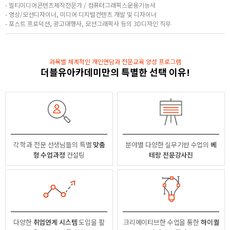
- 멀티미디어콘텐츠제작전문가 / 컴퓨터그래픽스운용기능사
- 영상/모션디자이너, 미디어 디지털컨텐츠 개발 및 디자이너
- 포스트 프로덕션, 광고대행사, 모션그래픽사 등의 3D디자인 직무
과목별 체계적인 개인면담과 전문교육 양성 프로그램
더블유아카데미만의 특별한 선택 이유!
각 학과 전문 선생님들의
특별
맞춤
분야별
다양한 실무기반 수업의
베
형 수업과정
컨설팅
테랑 전문강사진
다양한
취업연계 시스템
도입을 활
크리에이티브한 수업을 통한
하이퀄