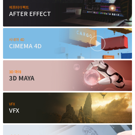
취업지원센터
에프터이펙트
AFTER EFFECT
고객상담센터
시네마 4D
아카데미소개
CIMEMA 4D
3D 마야
3D MAYA
VFX
VFX