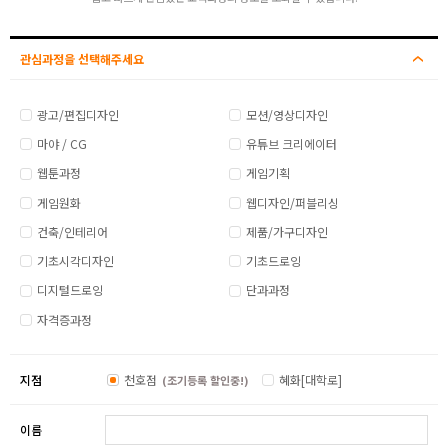
관심과정을 선택해주세요
광고/편집디자인
모션/영상디자인
마야 / CG
유튜브 크리에이터
웹툰과정
게임기획
게임원화
웹디자인/퍼블리싱
건축/인테리어
제품/가구디자인
기초시각디자인
기초드로잉
디지털드로잉
단과과정
자격증과정
지점
천호점
혜화[대학로]
(조기등록 할인중!)
이름