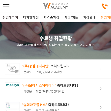
취업패키지
디자인과정
자격증과정
게임/웹툰
지점안내
취업지
디자인정규과정
수료생 취업현황
여러분이 만족하는 취업이 될 때까지 '실력도 더블 취업도 더블유'
디자인단과과정
게임과정
'(주)공감대디자인'
>
문혜화
건축/인테리어디자인
자격증과정
'(주)모아시스에이아이'
커뮤니티
>
박정은
모션그래픽/영상디자인
취업패키지
'슈퍼마켓플러스'
>
이예지
광고/인쇄/출판편집