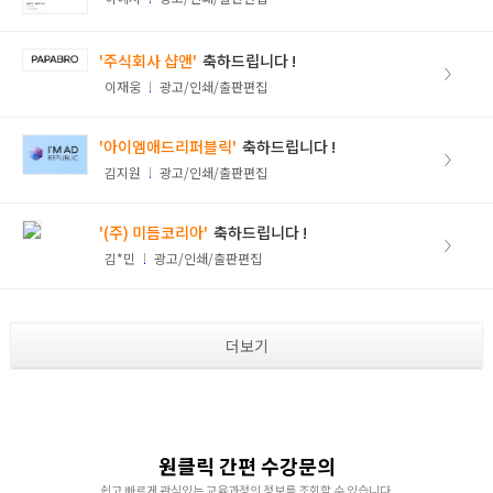
취업지원센터
'주식회사 샵앤'
>
고객상담센터
이재웅
광고/인쇄/출판편집
아카데미소개
'아이엠애드리퍼블릭'
>
김지원
광고/인쇄/출판편집
'(주) 미듬코리아'
>
김*민
광고/인쇄/출판편집
더보기
원클릭 간편 수강문의
쉽고 빠르게 관심있는 교육과정의 정보를 조회할 수 있습니다.