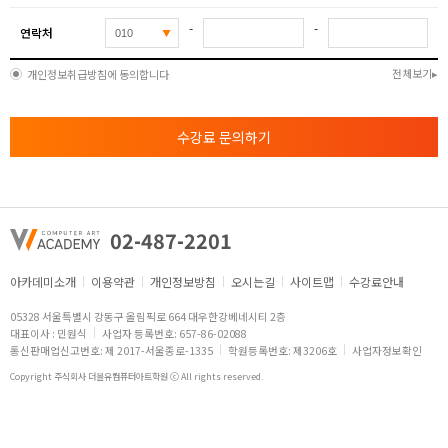
-
-
연락처
전체보기
개인정보취급방침에 동의합니다
수강료 문의하기
02-487-2201
아카데미소개
이용약관
개인정보방침
오시는길
사이트맵
수강료안내
05328 서울특별시 강동구 올림픽로 664 대우한강베네시티 2층
대표이사 : 민원식
사업자 등록번호: 657-86-02088
통신판매업신고번호: 제 2017-서울종로-1335
학원등록번호: 제3206호
사업자정보확인
Copyright 주식회사 더블유컴퓨터아트학원 ⓒ All rights reserved.